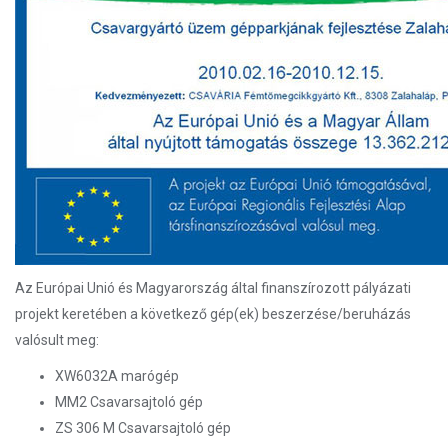
Az Európai Unió és Magyarország által finanszírozott pályázati
projekt keretében a következő gép(ek) beszerzése/beruházás
valósult meg:
XW6032A marógép
MM2 Csavarsajtoló gép
ZS 306 M Csavarsajtoló gép