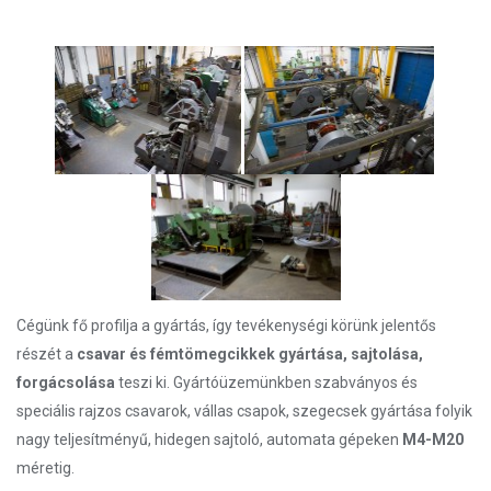
Cégünk fő profilja a gyártás, így tevékenységi körünk jelentős
részét a
csavar és fémtömegcikkek gyártása, sajtolása,
forgácsolása
teszi ki. Gyártóüzemünkben szabványos és
speciális rajzos csavarok, vállas csapok, szegecsek gyártása folyik
nagy teljesítményű, hidegen sajtoló, automata gépeken
M4-M20
méretig.