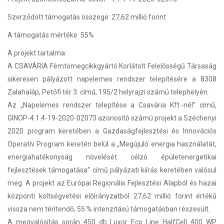
Szerződött támogatás összege: 27,62 millió forint
A támogatás mértéke: 55%
A projekt tartalma:
A CSAVÁRIA Fémtömegcikkgyártó Korlátolt Felelősségű Társaság
sikeresen pályázott napelemes rendszer telepítésére a 8308
Zalahaláp, Petőfi tér 3. című, 195/2 helyrajzi számú telephelyén.
Az „Napelemes rendszer telepítése a Csavária Kft.-nél” című,
GINOP-4.1.4-19-2020-02073 azonosító számú projekt a Széchenyi
2020 program keretében a Gazdaságfejlesztési és Innovációs
Operatív Program keretén belül a „Megújuló energia használatát,
energiahatékonyság növelését célzó épületenergetikai
fejlesztések támogatása” című pályázati kiírás keretében valósul
meg. A projekt az Európai Regionális Fejlesztési Alapból és hazai
központi költségvetési előirányzatból 27,62 millió forint értékű
vissza nem térítendő, 55 % intenzitású támogatásban részesült.
A megvalósítás során 450 db Luxor Eco Line HalfCell 400 WP