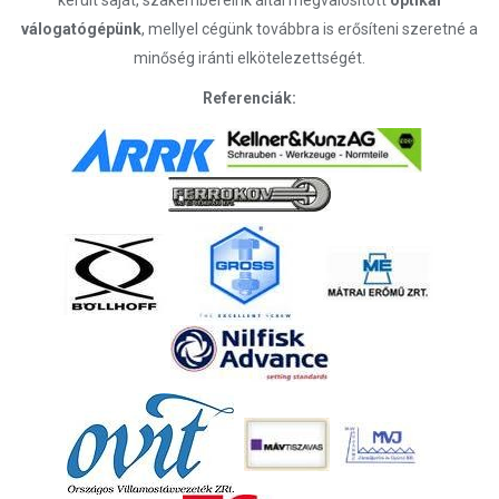
került saját, szakembereink által megvalósított
optikai
válogatógépünk
, mellyel cégünk továbbra is erősíteni szeretné a
minőség iránti elkötelezettségét.
Referenciák: