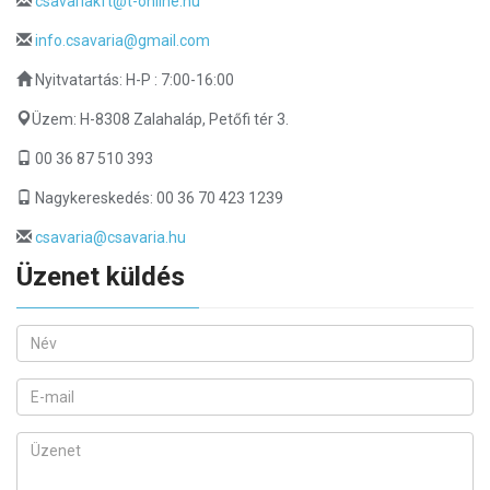
csavariakft@t-online.hu
info.csavaria@gmail.com
Nyitvatartás: H-P : 7:00-16:00
Üzem: H-8308 Zalahaláp, Petőfi tér 3.
00 36 87 510 393
Nagykereskedés: 00 36 70 423 1239
csavaria@csavaria.hu
Üzenet küldés