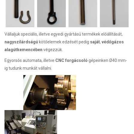
Vállaljuk speciális, illetve egyedi gyártású termékek előállítását,
nagyszilárdságú
kötőelemek edzését pedig
saját
,
védőgázos
alagútkemencében
végezzük.
Egyorsós automata, illetve
CNC
forgácsoló
gépeinken Ø40 mm-
ig tudunk munkát vállalni.