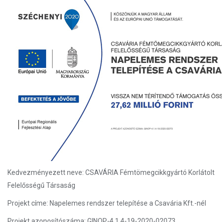
Kedvezményezett neve: CSAVÁRIA Fémtömegcikkgyártó Korlátolt
Felelősségű Társaság
Projekt címe: Napelemes rendszer telepítése a Csavária Kft.-nél
Projekt azonosítószáma: GINOP-4.1.4-19-2020-02073