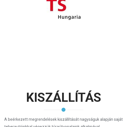
KISZÁLLÍTÁS
A beérkezett megrendelések kiszállítását nagyságuk alapján saját
teherautóinkkal végezzük túraútvonalaink alkalmával