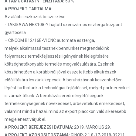
A TÁMOGATÁS INTENZITÁSA:
50 %
A PROJEKT TARTALMA:
Az alábbi eszközök beszerzése:
- TAKISAWA NEX108-Y hajtott szerszámos eszterga központ
gyártócella
– CINCOM B12/16E-VI CNC automata eszterga,
melyek alkalmassá tesznek bennünket megrendelőink
folyamatos termékfejlesztési igényeinek kielégítésére,
költséghatékonyabb termelés megvalósulására. Ezeknek
köszönhetően a korábbinál jóval összetettebb alkatrészek
előállítására leszünk képesek. A beruházásnak köszönhetően
lépést tarthatunk a technológiai fejlődéssel, melyet partnereink el
is várnak tőlünk. A beruházás eredményétől cégünk
termelékenységének növekedését, árbevételünk emelkedését,
valamint mind a hazai, mind az export piacokon való sikeresebb
megjelenést várjuk el.
A PROJEKT BEFEJEZÉSI DÁTUMA:
2019. MÁRCIUS 29.
A PROJEKT AZONOSÍTÓSZÁMA:
GINOP-2.1.8-17-2018-02211