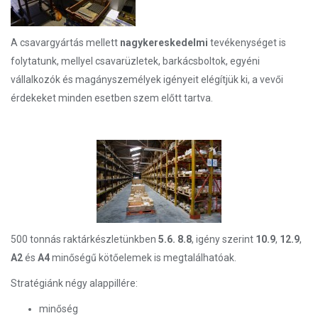
A csavargyártás mellett
nagykereskedelmi
tevékenységet is
folytatunk, mellyel csavarüzletek, barkácsboltok, egyéni
vállalkozók és magányszemélyek igényeit elégítjük ki, a vevői
érdekeket minden esetben szem előtt tartva.
500 tonnás raktárkészletünkben
5.6. 8.8
, igény szerint
10.9
,
12.9
,
A2
és
A4
minőségű kötőelemek is megtalálhatóak.
Stratégiánk négy alappillére:
minőség