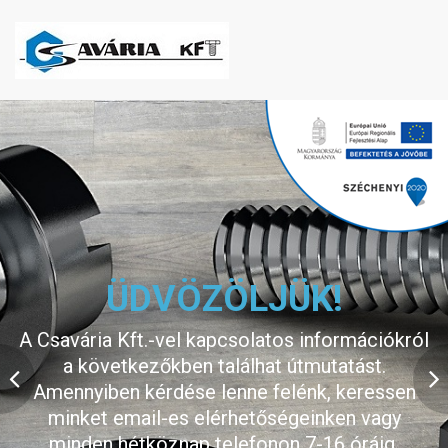
ÁRVÁLTOZÁS
Tájékoztatjuk kedves Vásárlóinkat, hogy az
utóbbi idők deviza árfolyam változásai miatt
árváltoztatást kell végrehajtanunk, melyek a
beszállítói árkorrekciókból adódóan változnak.
Reményeink szerint egy-két hónap alatt a