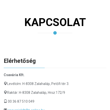
KAPCSOLAT
Elérhetőség
Csavária Kft.
Levélcím: H-8308 Zalahaláp, Petőfi tér 3.
Raktár: H-8308 Zalahaláp, Hrsz:172/9
00 36 87 510 049