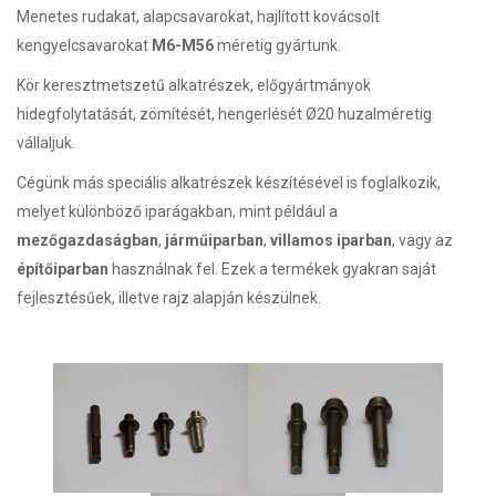
Menetes rudakat, alapcsavarokat, hajlított kovácsolt
kengyelcsavarokat
M6-M56
méretig gyártunk.
Kör keresztmetszetű alkatrészek, előgyártmányok
hidegfolytatását, zömítését, hengerlését Ø20 huzalméretig
vállaljuk.
Cégünk más speciális alkatrészek készítésével is foglalkozik,
melyet különböző iparágakban, mint például a
mezőgazdaságban
,
járműiparban
,
villamos iparban
, vagy az
építőiparban
használnak fel. Ezek a termékek gyakran saját
fejlesztésűek, illetve rajz alapján készülnek.