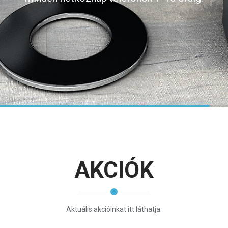
beszerzési feltételek letisztulnak, és ismét
hosszútávra tudjuk kialakítani árainkat.
Folyamatosan frissített árainkról központi
telefonszámunkon tájékozódhat!
Megértésüket köszönjük és bízunk a további
sikeres együttműködésben!
AKCIÓK
Aktuális akcióinkat itt láthatja.