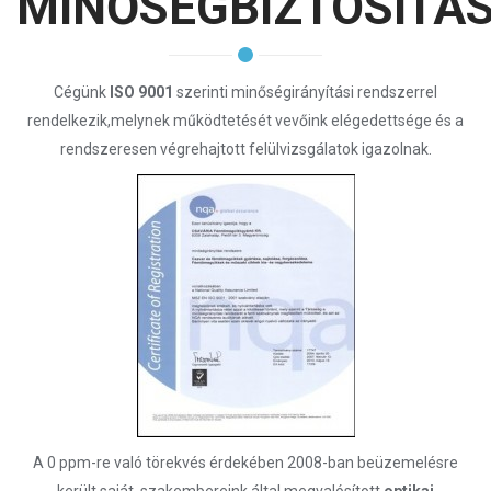
MINŐSÉGBIZTOSÍTÁ
Cégünk
ISO 9001
szerinti minőségirányítási rendszerrel
rendelkezik,melynek működtetését vevőink elégedettsége és a
rendszeresen végrehajtott felülvizsgálatok igazolnak.
A 0 ppm-re való törekvés érdekében 2008-ban beüzemelésre