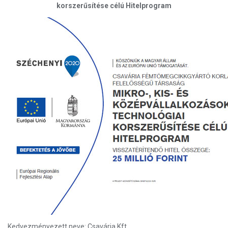
korszerűsítése célú Hitelprogram
Kedvezményezett neve: Csavária Kft.