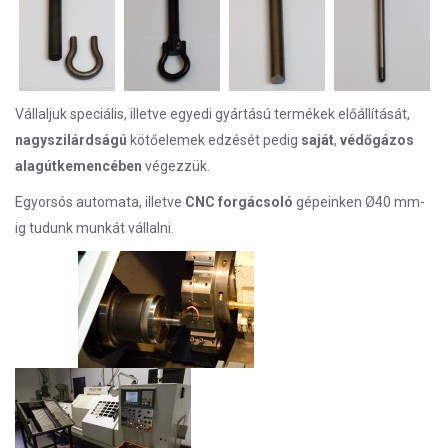
Vállaljuk speciális, illetve egyedi gyártású termékek előállítását,
nagyszilárdságú
kötőelemek edzését pedig
saját
,
védőgázos
alagútkemencében
végezzük.
Egyorsós automata, illetve
CNC
forgácsoló
gépeinken Ø40 mm-
ig tudunk munkát vállalni.