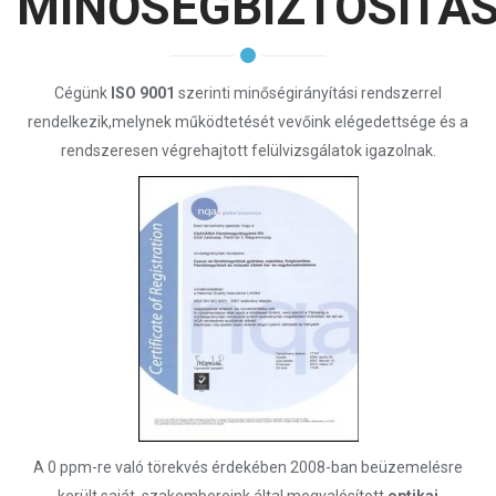
MINŐSÉGBIZTOSÍTÁ
Cégünk
ISO 9001
szerinti minőségirányítási rendszerrel
rendelkezik,melynek működtetését vevőink elégedettsége és a
rendszeresen végrehajtott felülvizsgálatok igazolnak.
A 0 ppm-re való törekvés érdekében 2008-ban beüzemelésre