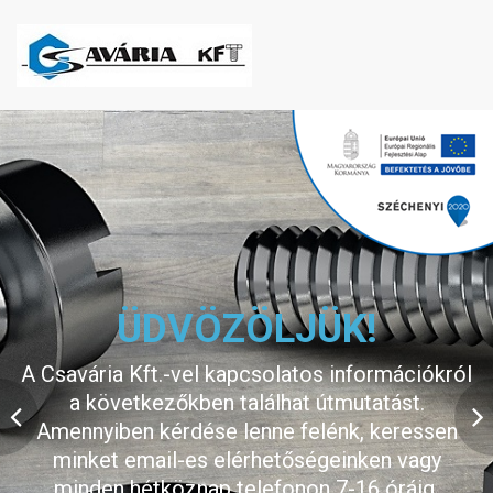
ÁRVÁLTOZÁS
Tájékoztatjuk kedves Vásárlóinkat, hogy az
utóbbi idők deviza árfolyam változásai miatt
árváltoztatást kell végrehajtanunk, melyek a
beszállítói árkorrekciókból adódóan változnak.
Reményeink szerint egy-két hónap alatt a