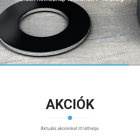
beszerzési feltételek letisztulnak, és ismét
hosszútávra tudjuk kialakítani árainkat.
Folyamatosan frissített árainkról központi
telefonszámunkon tájékozódhat!
Megértésüket köszönjük és bízunk a további
sikeres együttműködésben!
AKCIÓK
Aktuális akcióinkat itt láthatja.