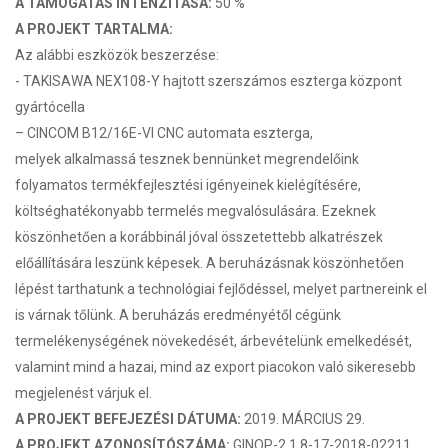
A TÁMOGATÁS INTENZITÁSA:
50 %
A PROJEKT TARTALMA:
Az alábbi eszközök beszerzése:
- TAKISAWA NEX108-Y hajtott szerszámos eszterga központ
gyártócella
– CINCOM B12/16E-VI CNC automata eszterga,
melyek alkalmassá tesznek bennünket megrendelőink
folyamatos termékfejlesztési igényeinek kielégítésére,
költséghatékonyabb termelés megvalósulására. Ezeknek
köszönhetően a korábbinál jóval összetettebb alkatrészek
előállítására leszünk képesek. A beruházásnak köszönhetően
lépést tarthatunk a technológiai fejlődéssel, melyet partnereink el
is várnak tőlünk. A beruházás eredményétől cégünk
termelékenységének növekedését, árbevételünk emelkedését,
valamint mind a hazai, mind az export piacokon való sikeresebb
megjelenést várjuk el.
A PROJEKT BEFEJEZÉSI DÁTUMA:
2019. MÁRCIUS 29.
A PROJEKT AZONOSÍTÓSZÁMA:
GINOP-2.1.8-17-2018-02211