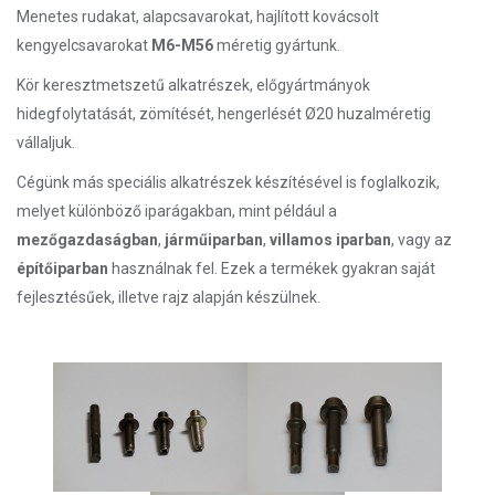
Menetes rudakat, alapcsavarokat, hajlított kovácsolt
kengyelcsavarokat
M6-M56
méretig gyártunk.
Kör keresztmetszetű alkatrészek, előgyártmányok
hidegfolytatását, zömítését, hengerlését Ø20 huzalméretig
vállaljuk.
Cégünk más speciális alkatrészek készítésével is foglalkozik,
melyet különböző iparágakban, mint például a
mezőgazdaságban
,
járműiparban
,
villamos iparban
, vagy az
építőiparban
használnak fel. Ezek a termékek gyakran saját
fejlesztésűek, illetve rajz alapján készülnek.