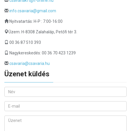
csavariakft@t-online.hu
info.csavaria@gmail.com
Nyitvatartás: H-P : 7:00-16:00
Üzem: H-8308 Zalahaláp, Petőfi tér 3.
00 36 87 510 393
Nagykereskedés: 00 36 70 423 1239
csavaria@csavaria.hu
Üzenet küldés