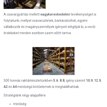
A csavargyártás mellett
nagykereskedelmi
tevékenységet is
folytatunk, mellyel csavarüzletek, barkácsboltok, egyéni
vállalkozók és magányszemélyek igényeit elégítjük ki, a vevői
érdekeket minden esetben szem előtt tartva.
500 tonnás raktárkészletünkben
5.6. 8.8
, igény szerint
10.9
,
12.9
,
A2
és
A4
minőségű kötőelemek is megtalálhatóak.
Stratégiánk négy alappillére:
minőség