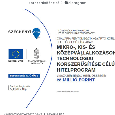
korszerűsítése célú Hitelprogram
Kedvezményezett neve: Csavária Kft.