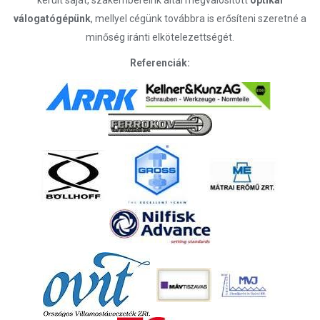
került saját, szakembereink által megvalósított
optikai
válogatógépünk
, mellyel cégünk továbbra is erősíteni szeretné a
minőség iránti elkötelezettségét.
Referenciák: