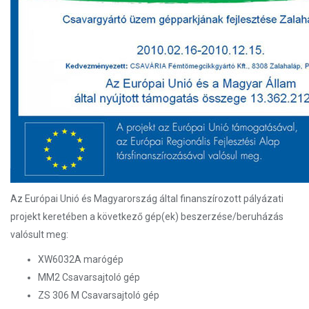
Az Európai Unió és Magyarország által finanszírozott pályázati
projekt keretében a következő gép(ek) beszerzése/beruházás
valósult meg:
XW6032A marógép
MM2 Csavarsajtoló gép
ZS 306 M Csavarsajtoló gép