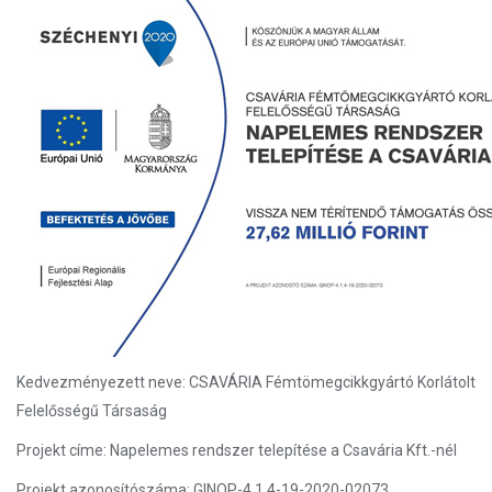
Kedvezményezett neve: CSAVÁRIA Fémtömegcikkgyártó Korlátolt
Felelősségű Társaság
Projekt címe: Napelemes rendszer telepítése a Csavária Kft.-nél
Projekt azonosítószáma: GINOP-4.1.4-19-2020-02073