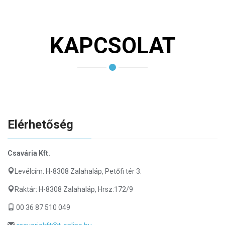
KAPCSOLAT
Elérhetőség
Csavária Kft.
Levélcím: H-8308 Zalahaláp, Petőfi tér 3.
Raktár: H-8308 Zalahaláp, Hrsz:172/9
00 36 87 510 049