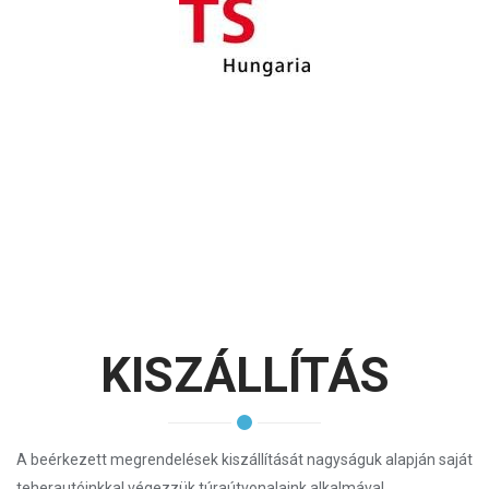
KISZÁLLÍTÁS
A beérkezett megrendelések kiszállítását nagyságuk alapján saját
teherautóinkkal végezzük túraútvonalaink alkalmával