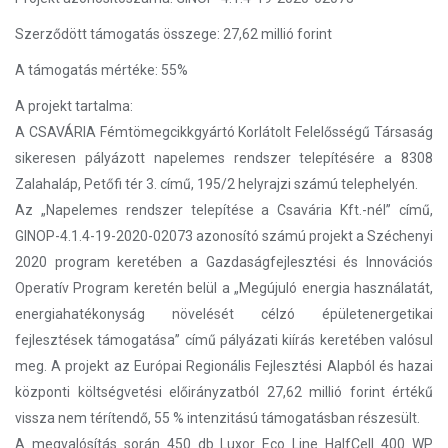
Szerződött támogatás összege: 27,62 millió forint
A támogatás mértéke: 55%
A projekt tartalma:
A CSAVÁRIA Fémtömegcikkgyártó Korlátolt Felelősségű Társaság
sikeresen pályázott napelemes rendszer telepítésére a 8308
Zalahaláp, Petőfi tér 3. című, 195/2 helyrajzi számú telephelyén.
Az „Napelemes rendszer telepítése a Csavária Kft.-nél” című,
GINOP-4.1.4-19-2020-02073 azonosító számú projekt a Széchenyi
2020 program keretében a Gazdaságfejlesztési és Innovációs
Operatív Program keretén belül a „Megújuló energia használatát,
energiahatékonyság növelését célzó épületenergetikai
fejlesztések támogatása” című pályázati kiírás keretében valósul
meg. A projekt az Európai Regionális Fejlesztési Alapból és hazai
központi költségvetési előirányzatból 27,62 millió forint értékű
vissza nem térítendő, 55 % intenzitású támogatásban részesült.
A megvalósítás során 450 db Luxor Eco Line HalfCell 400 WP