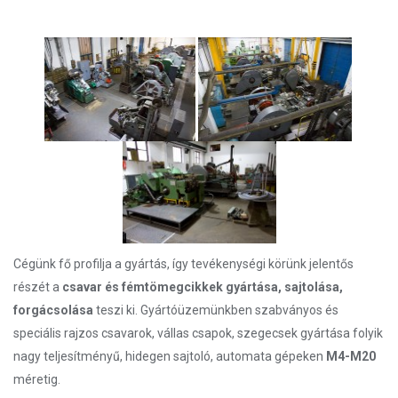
Cégünk fő profilja a gyártás, így tevékenységi körünk jelentős
részét a
csavar és fémtömegcikkek gyártása, sajtolása,
forgácsolása
teszi ki. Gyártóüzemünkben szabványos és
speciális rajzos csavarok, vállas csapok, szegecsek gyártása folyik
nagy teljesítményű, hidegen sajtoló, automata gépeken
M4-M20
méretig.